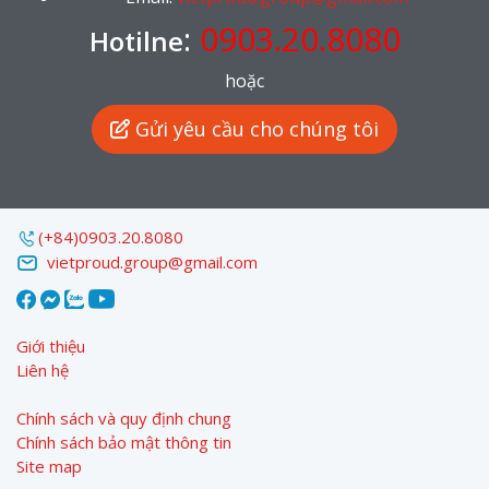
:
0903.20.8080
Hotilne
hoặc
Gửi yêu cầu cho chúng tôi
(+84)0903.20.8080
vietproud.group@gmail.com
Giới thiệu
Liên hệ
Chính sách và quy định chung
Chính sách bảo mật thông tin
Site map