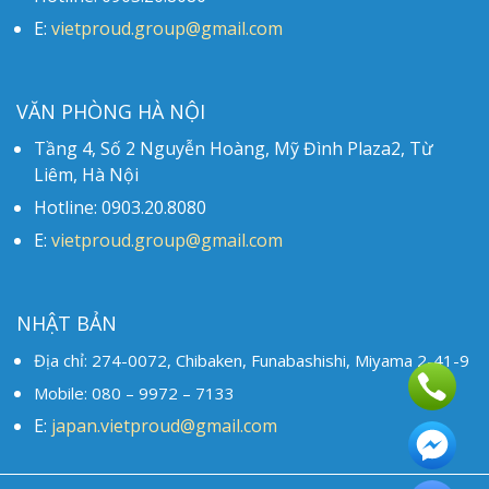
E:
vietproud.group@gmail.com
VĂN PHÒNG HÀ NỘI
Tầng 4, Số 2 Nguyễn Hoàng, Mỹ Đình Plaza2, Từ
Liêm, Hà Nội
Hotline: 0903.20.8080
E:
vietproud.group@gmail.com
NHẬT BẢN
Địa chỉ: 274-0072, Chibaken, Funabashishi, Miyama 2-41-9
Mobile: 080 – 9972 – 7133
E:
japan.vietproud@gmail.com