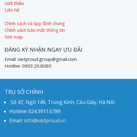
Giới thiệu
Liên hệ
Chính sách và quy định chung
Chính sách bảo mật thông tin
Site map
ĐĂNG KÝ NHẬN NGAY ƯU ĐÃI
Email: vietproud.group@gmail.com
Hotilne: 0903.20.8080
TRỤ SỞ CHÍNH
Số 47, Ngõ 149, Trung Kính, Cầu Giấy, Hà Nội
Hotline: 024.3911.6789
Email:
info@vietproud.vn