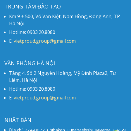
TRUNG TÂM ĐÀO TẠO
Km 9 + 500, Võ Văn Kiệt, Nam Hồng, Đông Anh, TP
Hà Nội
Hotline: 0903.20.8080
E:
vietproud.group@gmail.com
VĂN PHÒNG HÀ NỘI
Tầng 4, Số 2 Nguyễn Hoàng, Mỹ Đình Plaza2, Từ
Liêm, Hà Nội
Hotline: 0903.20.8080
E:
vietproud.group@gmail.com
NHẬT BẢN
Địa chỉ: 274-0072, Chibaken, Funabashishi, Miyama 2-41-9