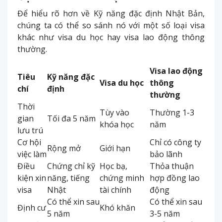
Để hiểu rõ hơn về Kỹ năng đặc định Nhật Bản,
chúng ta có thể so sánh nó với một số loại visa
khác như visa du học hay visa lao động thông
thường.
Visa lao động
Tiêu
Kỹ năng đặc
Visa du học
thông
chí
định
thường
Thời
Tùy vào
Thường 1-3
gian
Tối đa 5 năm
khóa học
năm
lưu trú
Cơ hội
Chỉ có công ty
Rộng mở
Giới hạn
việc làm
bảo lãnh
Điều
Chứng chỉ kỹ
Học bạ,
Thỏa thuận
kiện xin
năng, tiếng
chứng minh
hợp đồng lao
visa
Nhật
tài chính
động
Có thể xin sau
Có thể xin sau
Định cư
Khó khăn
5 năm
3-5 năm