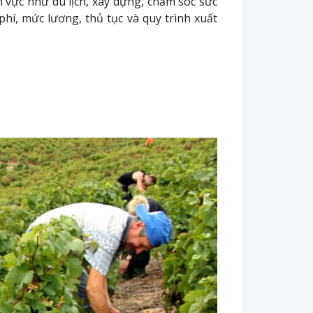
nh vực như du lịch, xây dựng, chăm sóc sức
phí, mức lương, thủ tục và quy trình xuất