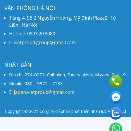
VĂN PHÒNG HÀ NỘI
Tầng 4, Số 2 Nguyễn Hoàng, Mỹ Đình Plaza2, Từ
Liêm, Hà Nội
Hotline: 0903.20.8080
E:
vietproud.group@gmail.com
NHẬT BẢN
Địa chỉ: 274-0072, Chibaken, Funabashishi, Miyama 2-41-9
Mobile: 080 – 9972 – 7133
E:
japan.vietproud@gmail.com
Copyright © 2021 Công ty cổ phần phát triển nhân lực Vietproud