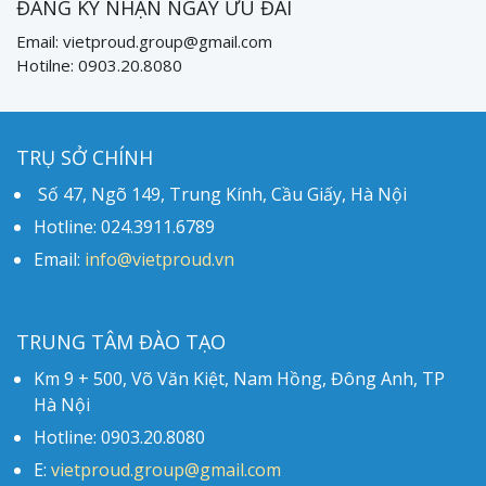
ĐĂNG KÝ NHẬN NGAY ƯU ĐÃI
Email: vietproud.group@gmail.com
Hotilne: 0903.20.8080
TRỤ SỞ CHÍNH
Số 47, Ngõ 149, Trung Kính, Cầu Giấy, Hà Nội
Hotline: 024.3911.6789
Email:
info@vietproud.vn
TRUNG TÂM ĐÀO TẠO
Km 9 + 500, Võ Văn Kiệt, Nam Hồng, Đông Anh, TP
Hà Nội
Hotline: 0903.20.8080
E:
vietproud.group@gmail.com