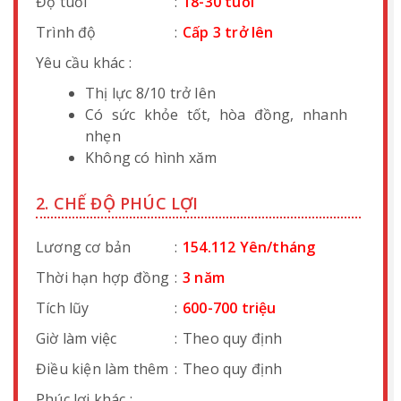
Độ tuổi
:
18-30 tuổi
Trình độ
:
Cấp 3 trở lên
Yêu cầu khác :
Thị lực 8/10 trở lên
Có sức khỏe tốt, hòa đồng, nhanh
nhẹn
Không có hình xăm
2. CHẾ ĐỘ PHÚC LỢI
Lương cơ bản
:
154.112 Yên/tháng
Thời hạn hợp đồng
:
3 năm
Tích lũy
:
600-700 triệu
Giờ làm việc
:
Theo quy định
Điều kiện làm thêm
:
Theo quy định
Phúc lợi khác :