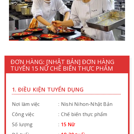
ĐƠN HÀNG: [NHẬT BẢN] ĐƠN HÀNG
TUYỂN 15 NỮ CHẾ BIẾN THỰC PHẨM
1. ĐIỀU KIỆN TUYỂN DỤNG
Nơi làm việc
:
Nishi Nihon-Nhật Bản
Công việc
:
Chế biến thực phẩm
Số lượng
:
15 Nữ