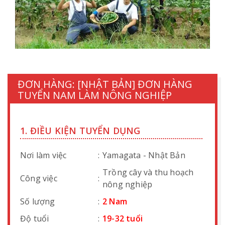
ĐƠN HÀNG: [NHẬT BẢN] ĐƠN HÀNG
TUYỂN NAM LÀM NÔNG NGHIỆP
1. ĐIỀU KIỆN TUYỂN DỤNG
Nơi làm việc
:
Yamagata - Nhật Bản
Trồng cây và thu hoạch
Công việc
:
nông nghiệp
Số lượng
:
2 Nam
Độ tuổi
:
19-32 tuổi