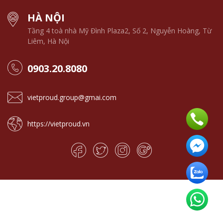
HÀ NỘI
Tầng 4 toà nhà Mỹ Đình Plaza2, Số 2, Nguyễn Hoàng, Từ
Liêm, Hà Nội
0903.20.8080
vietproud.group@gmai.com
https://vietproud.vn