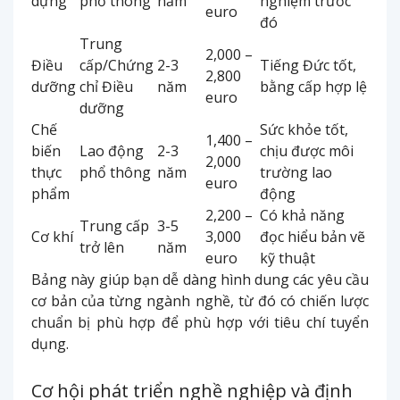
dựng
phổ thông
năm
nghiệm trước
euro
đó
Trung
2,000 –
Điều
cấp/Chứng
2-3
Tiếng Đức tốt,
2,800
dưỡng
chỉ Điều
năm
bằng cấp hợp lệ
euro
dưỡng
Chế
Sức khỏe tốt,
1,400 –
biến
Lao động
2-3
chịu được môi
2,000
thực
phổ thông
năm
trường lao
euro
phẩm
động
2,200 –
Có khả năng
Trung cấp
3-5
Cơ khí
3,000
đọc hiểu bản vẽ
trở lên
năm
euro
kỹ thuật
Bảng này giúp bạn dễ dàng hình dung các yêu cầu
cơ bản của từng ngành nghề, từ đó có chiến lược
chuẩn bị phù hợp để phù hợp với tiêu chí tuyển
dụng.
Cơ hội phát triển nghề nghiệp và định