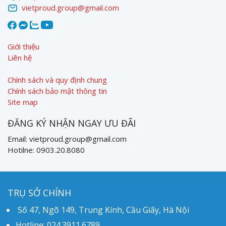
vietproud.group@gmail.com
Giới thiệu
Liên hệ
Chính sách và quy định chung
Chính sách bảo mật thông tin
Site map
ĐĂNG KÝ NHẬN NGAY ƯU ĐÃI
Email: vietproud.group@gmail.com
Hotilne: 0903.20.8080
TRỤ SỞ CHÍNH
Số 47, Ngõ 149, Trung Kính, Cầu Giấy, Hà Nội
Hotline: 024.3911.6789