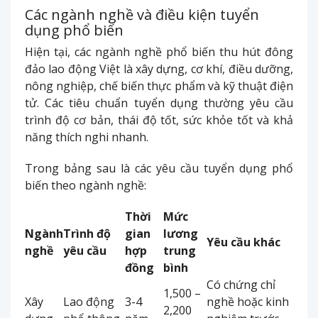
Các ngành nghề và điều kiện tuyển
dụng phổ biến
Hiện tại, các ngành nghề phổ biến thu hút đông
đảo lao động Việt là xây dựng, cơ khí, điều dưỡng,
nông nghiệp, chế biến thực phẩm và kỹ thuật điện
tử. Các tiêu chuẩn tuyển dụng thường yêu cầu
trình độ cơ bản, thái độ tốt, sức khỏe tốt và khả
năng thích nghi nhanh.
Trong bảng sau là các yêu cầu tuyển dụng phổ
biến theo ngành nghề:
Thời
Mức
Ngành
Trình độ
gian
lương
Yêu cầu khác
nghề
yêu cầu
hợp
trung
đồng
bình
Có chứng chỉ
1,500 –
Xây
Lao động
3-4
nghề hoặc kinh
2,200