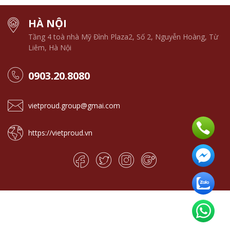
HÀ NỘI
Tầng 4 toà nhà Mỹ Đình Plaza2, Số 2, Nguyễn Hoàng, Từ
Liêm, Hà Nội
0903.20.8080
vietproud.group@gmai.com
https://vietproud.vn