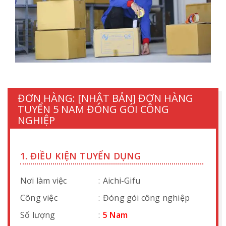
ĐƠN HÀNG: [NHẬT BẢN] ĐƠN HÀNG
TUYỂN 5 NAM ĐÓNG GÓI CÔNG
NGHIỆP
1. ĐIỀU KIỆN TUYỂN DỤNG
Nơi làm việc
:
Aichi-Gifu
Công việc
:
Đóng gói công nghiệp
Số lượng
:
5 Nam