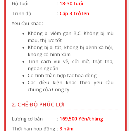
Độ tuổi
:
18-30 tuổi
Trình độ
:
Cấp 3 trở lên
Yêu cầu khác :
Không bị viêm gan B,C. Không bị mù
màu, thị lực tốt
Không bị dị tật, không bị bệnh xã hội,
không có hình xăm
Tính cách vui vẻ, cởi mở, thật thà,
ngoan ngoẵn
Có tinh thần hợp tác hòa đồng
Các điều kiện khác theo yêu cầu
chung của Công ty
2. CHẾ ĐỘ PHÚC LỢI
Lương cơ bản
:
169,500 Yên/tháng
Thời hạn hợp đồng
:
3 năm